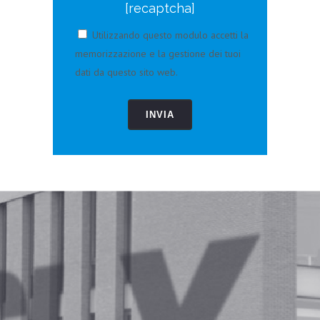
[recaptcha]
Utilizzando questo modulo accetti la
memorizzazione e la gestione dei tuoi
dati da questo sito web.