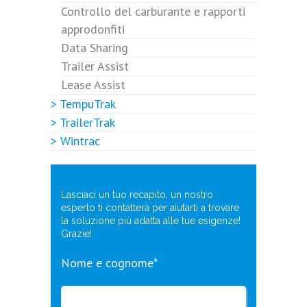
Controllo del carburante e rapporti
approdonfiti
Data Sharing
Trailer Assist
Lease Assist
> TempuTrak
> TrailerTrak
> Wintrac
Lasciaci un tuo recapito, un nostro
esperto ti contatterà per aiutarti a trovare
la soluzione più adatta alle tue esigenze!
Grazie!
Nome e cognome*