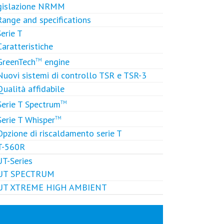
gislazione NRMM
Range and specifications
Serie T
Caratteristiche
GreenTech
engine
TM
Nuovi sistemi di controllo TSR e TSR-3
Qualità affidabile
Serie T Spectrum
TM
Serie T Whisper
TM
Opzione di riscaldamento serie T
T-560R
UT-Series
UT SPECTRUM
UT XTREME HIGH AMBIENT