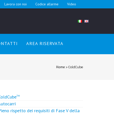
Lavora con noi
Codice allarme
Video
ONTATTI
AREA RISERVATA
Home
>
ColdCube
ColdCube
TM
Autocarri
Pieno rispetto dei requisiti di Fase V della