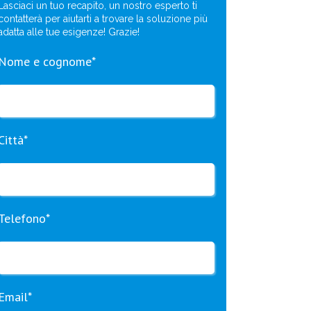
Lasciaci un tuo recapito, un nostro esperto ti
contatterà per aiutarti a trovare la soluzione più
adatta alle tue esigenze! Grazie!
Nome e cognome*
Città*
Telefono*
Email*