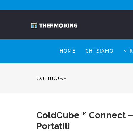
HOME
CHI SIAMO
R
COLDCUBE
ColdCube
Connect – 
TM
Portatili