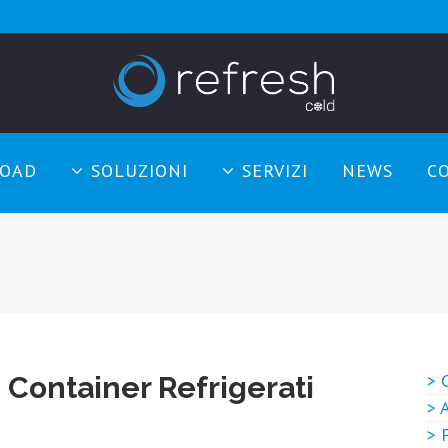
OAD
SOLUZIONI
SERVIZI
NEWS
C
> 
Container Refrigerati
> 
> 