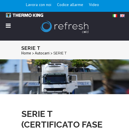
Lavora con noi
Codice allarme
Video
SERIE T
Home
Autocarri
>
>
SERIE T
SERIE T
(CERTIFICATO FASE