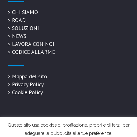
>
CHI SIAMO
>
ROAD
>
SOLUZIONI
>
NEWS
>
LAVORA CON NOI
>
CODICE ALLARME
>
Mappa del sito
>
Privacy Policy
>
Cookie Policy
Questo sito usa cookies di profilazione, propri e di terzi, per
P.IVA 05895520657 | Refresh Cold S.r.l. © 2020 All Rights Reserved |
Privacy &
adeguare la pubblicità alle tue preferenze.