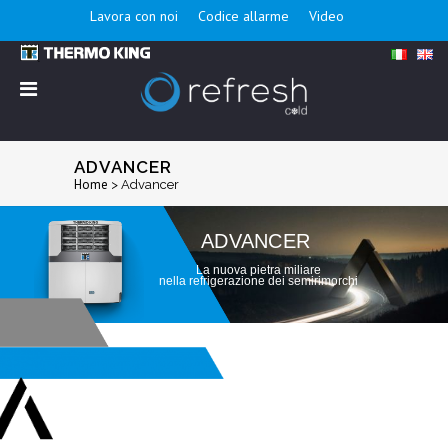
Lavora con noi
Codice allarme
Video
ADVANCER
Home
>
Advancer
ADVANCER
La nuova pietra miliare
nella refrigerazione dei semirimorchi