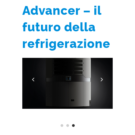
Advancer – il
futuro della
refrigerazione