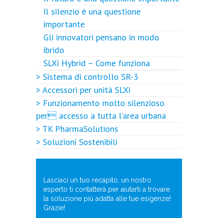
Il silenzio è una questione
importante
Gli innovatori pensano in modo
ibrido
SLXi Hybrid – Come funziona
> Sistema di controllo SR-3
> Accessori per unità SLXi
> Funzionamento molto silenzioso
per accesso a tutta l’area urbana
> TK PharmaSolutions
> Soluzioni Sostenibili
Lasciaci un tuo recapito, un nostro
esperto ti contatterà per aiutarti a trovare
la soluzione più adatta alle tue esigenze!
Grazie!