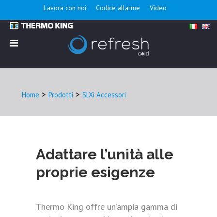
Lavora con noi
Codice allarme
Video
>
>
Home
Prodotti
SLXi Accessori
Adattare l’unità alle
proprie esigenze
Thermo King offre un’ampia gamma di