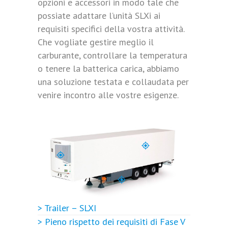
opzioni e accessori in modo tale che
possiate adattare l’unità SLXi ai
requisiti specifici della vostra attività.
Che vogliate gestire meglio il
carburante, controllare la temperatura
o tenere la batterica carica, abbiamo
una soluzione testata e collaudata per
venire incontro alle vostre esigenze.
GESTIONE ARIA E TEMPERATURA
Canalizzazioni dell’aria
Controllo dell’aria di mandata (DAC, Discharge Air Control)
Controllo della temperatura di precisione (PTC, Precision
Dettagli componentistica
Dettagli componentistica
Dettagli componentistica
Temperature Control)
MONITOR E DISPLAY
Registratore dati TouchPrint
Display combinato
> Trailer – SLXI
Comando a distanza posteriore
> Pieno rispetto dei requisiti di Fase V