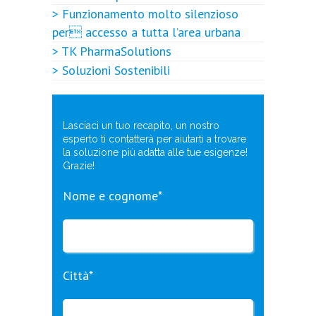
> Funzionamento molto silenzioso
per accesso a tutta l’area urbana
> TK PharmaSolutions
> Soluzioni Sostenibili
Lasciaci un tuo recapito, un nostro
esperto ti contatterà per aiutarti a trovare
la soluzione più adatta alle tue esigenze!
Grazie!
Nome e cognome*
Città*