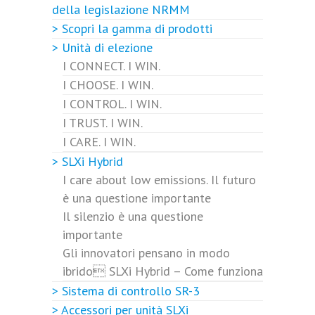
HMI a discesa
della legislazione NRMM
PROTEZIONE
> Scopri la gamma di prodotti
Interruttore degli sportelli
> Unità di elezione
Protezioni dell'evaporatore posteriore
I CONNECT. I WIN.
Dispositivi di protezione dell'unità
I CHOOSE. I WIN.
PharmaSolutions TK
I CONTROL. I WIN.
I TRUST. I WIN.
I CARE. I WIN.
> SLXi Hybrid
I care about low emissions. Il futuro
è una questione importante
Il silenzio è una questione
importante
Gli innovatori pensano in modo
ibrido SLXi Hybrid – Come funziona
> Sistema di controllo SR-3
> Accessori per unità SLXi