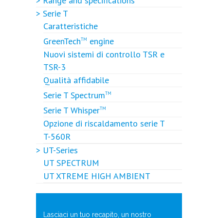
> Range and specifications
> Serie T
Caratteristiche
GreenTech
engine
TM
Nuovi sistemi di controllo TSR e
TSR-3
Qualità affidabile
Serie T Spectrum
TM
Serie T Whisper
TM
Opzione di riscaldamento serie T
T-560R
> UT-Series
UT SPECTRUM
UT XTREME HIGH AMBIENT
Lasciaci un tuo recapito, un nostro