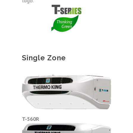
logo.
Single Zone
T-560R