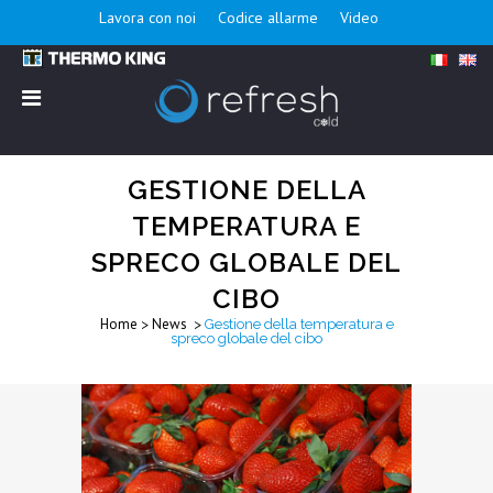
Lavora con noi
Codice allarme
Video
GESTIONE DELLA
TEMPERATURA E
SPRECO GLOBALE DEL
CIBO
Home
News
>
>
Gestione della temperatura e
spreco globale del cibo