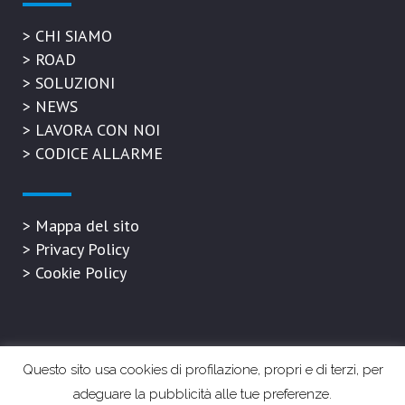
>
CHI SIAMO
>
ROAD
>
SOLUZIONI
>
NEWS
>
LAVORA CON NOI
>
CODICE ALLARME
>
Mappa del sito
>
Privacy Policy
>
Cookie Policy
Questo sito usa cookies di profilazione, propri e di terzi, per
P.IVA 05895520657 | Refresh Cold S.r.l. © 2020 All Rights Reserved |
Privacy &
adeguare la pubblicità alle tue preferenze.